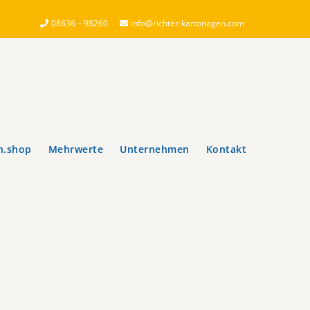
08636 – 98260
info@richter-kartonagen.com
n.shop
Mehrwerte
Unternehmen
Kontakt